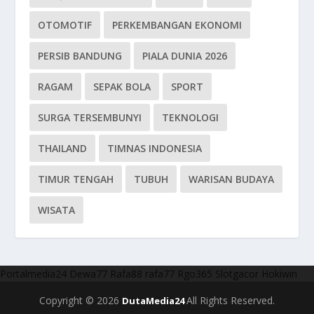
OTOMOTIF
PERKEMBANGAN EKONOMI
PERSIB BANDUNG
PIALA DUNIA 2026
RAGAM
SEPAK BOLA
SPORT
SURGA TERSEMBUNYI
TEKNOLOGI
THAILAND
TIMNAS INDONESIA
TIMUR TENGAH
TUBUH
WARISAN BUDAYA
WISATA
Portalmedia24
Dewa77
Rafa88
rafa77
Rgo365
Slotgacor
Hokiwin
Copyright © 2026
All Rights Reserved.
DutaMedia24