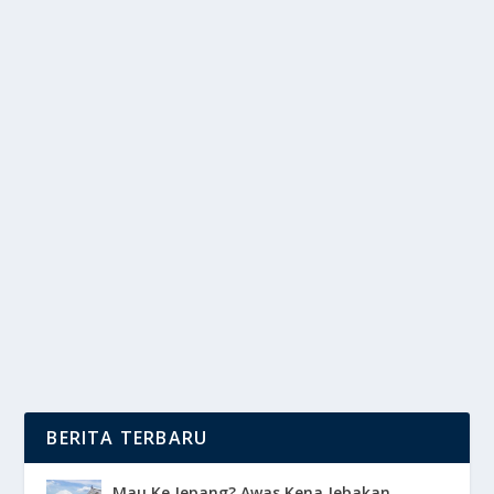
PRESIDEN PRABOWO: KEMENANGAN
TIMNAS KEBANGGAAN BANGSA
oleh
DutaMedia 24
|
Jun 8, 2025
|
BOLA
,
NEWS
|
0
|
Prabowo Subianto baru-baru ini menyampaikan
apresiasi mendalam atas pencapaian gemilang Tim...
BACA SELENGKAPNYA
BERITA TERBARU
Mau Ke Jepang? Awas Kena Jebakan