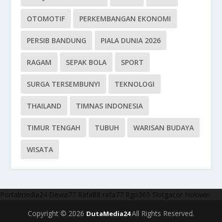
OTOMOTIF
PERKEMBANGAN EKONOMI
PERSIB BANDUNG
PIALA DUNIA 2026
RAGAM
SEPAK BOLA
SPORT
SURGA TERSEMBUNYI
TEKNOLOGI
THAILAND
TIMNAS INDONESIA
TIMUR TENGAH
TUBUH
WARISAN BUDAYA
WISATA
Portalmedia24
Dewa77
Rafa88
rafa77
Rgo365
Slotgacor
Hokiwin
Copyright © 2026
All Rights Reserved.
DutaMedia24