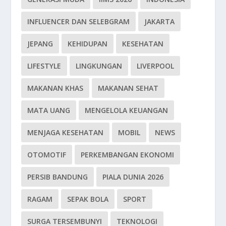
INFLUENCER DAN SELEBGRAM
JAKARTA
JEPANG
KEHIDUPAN
KESEHATAN
LIFESTYLE
LINGKUNGAN
LIVERPOOL
MAKANAN KHAS
MAKANAN SEHAT
MATA UANG
MENGELOLA KEUANGAN
MENJAGA KESEHATAN
MOBIL
NEWS
OTOMOTIF
PERKEMBANGAN EKONOMI
PERSIB BANDUNG
PIALA DUNIA 2026
RAGAM
SEPAK BOLA
SPORT
SURGA TERSEMBUNYI
TEKNOLOGI