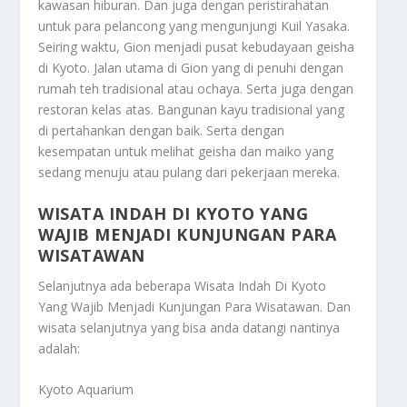
kawasan hiburan. Dan juga dengan peristirahatan
untuk para pelancong yang mengunjungi Kuil Yasaka.
Seiring waktu, Gion menjadi pusat kebudayaan geisha
di Kyoto. Jalan utama di Gion yang di penuhi dengan
rumah teh tradisional atau ochaya. Serta juga dengan
restoran kelas atas. Bangunan kayu tradisional yang
di pertahankan dengan baik. Serta dengan
kesempatan untuk melihat geisha dan maiko yang
sedang menuju atau pulang dari pekerjaan mereka.
WISATA INDAH DI KYOTO YANG
WAJIB MENJADI KUNJUNGAN PARA
WISATAWAN
Selanjutnya ada beberapa
Wisata Indah Di Kyoto
Yang Wajib Menjadi Kunjungan Para Wisatawan
. Dan
wisata selanjutnya yang bisa anda datangi nantinya
adalah:
Kyoto Aquarium