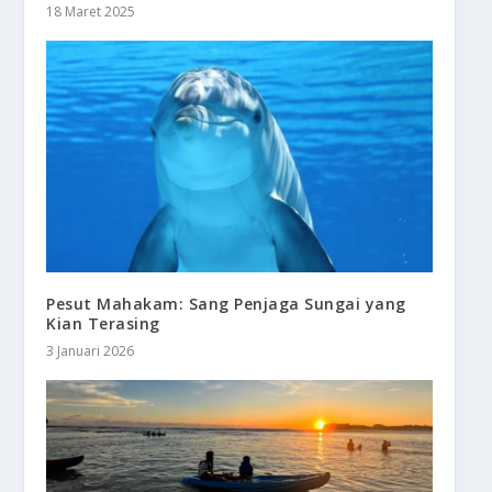
18 Maret 2025
Pesut Mahakam: Sang Penjaga Sungai yang
Kian Terasing
3 Januari 2026