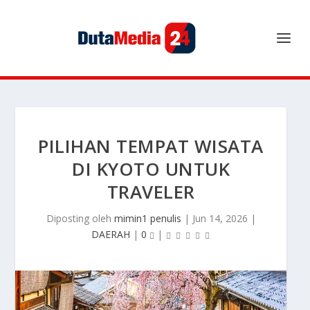
PILIHAN TEMPAT WISATA
DI KYOTO UNTUK
TRAVELER
Diposting oleh
mimin1 penulis
|
Jun 14, 2026
|
DAERAH
|
0
|