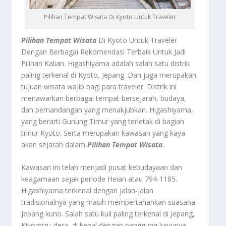
Pilihan Tempat Wisata Di Kyoto Untuk Traveler
Pilihan Tempat Wisata
Di Kyoto Untuk Traveler
Dengan Berbagai Rekomendasi Terbaik Untuk Jadi
Pilihan Kalian.
Higashiyama
adalah salah satu distrik
paling terkenal di Kyoto, Jepang. Dan juga merupakan
tujuan wisata wajib bagi para traveler. Distrik ini
menawarkan berbagai tempat bersejarah, budaya,
dan pemandangan yang menakjubkan. Higashiyama,
yang berarti Gunung Timur yang terletak di bagian
timur Kyoto. Serta merupakan kawasan yang kaya
akan sejarah dalam
Pilihan Tempat Wisata
.
Kawasan ini telah menjadi pusat kebudayaan dan
keagamaan sejak periode Heian atau 794-1185.
Higashiyama terkenal dengan jalan-jalan
tradisionalnya yang masih mempertahankan suasana
Jepang kuno. Salah satu kuil paling terkenal di Jepang,
Kiyomizu-dera, di kenal dengan panggung kayunya