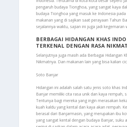
Indonesia. Terutama di kota-kota besar seperti Ja
pengaruh budaya Tionghoa, yang sangat kaya dala
budaya Tionghoa yang masuk ke Indonesia pada a
makanan yang di sajikan saat perayaan Tahun Bar
sejalannya waktu, sajian ini juga jadi kegemaran 
BERBAGAI HIDANGAN KHAS INDON
TERKENAL DENGAN RASA NIKMA
Selanjutnya juga masih ada
Berbagai Hidangan Kh
Nikmatnya
. Dan makanan lain yang bisa kalian cic
Soto Banjar
Hidangan ini adalah salah satu jenis soto khas I
Banjar memiliki cita rasa unik dan kaya rempah, s
Tentunya bagi mereka yang ingin merasakan kekaya
kuah kaldu yang kental dan kaya akan rempah. K
berasal dari Banjarmasin, yang merupakan ibu kot
yang sangat kental dengan budaya Banjar, suku 
sering di sajikan dalam acara-acara adat, perayaa