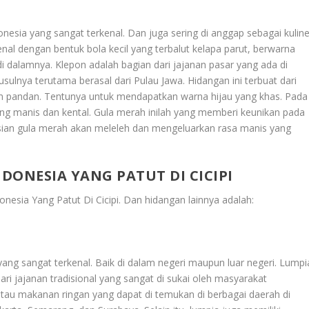
onesia yang sangat terkenal. Dan juga sering di anggap sebagai kuline
kenal dengan bentuk bola kecil yang terbalut kelapa parut, berwarna
 di dalamnya. Klepon adalah bagian dari jajanan pasar yang ada di
sulnya terutama berasal dari Pulau Jawa. Hidangan ini terbuat dari
aun pandan. Tentunya untuk mendapatkan warna hijau yang khas. Pada
ang manis dan kental. Gula merah inilah yang memberi keunikan pada
n isian gula merah akan meleleh dan mengeluarkan rasa manis yang
DONESIA YANG PATUT DI CICIPI
nesia Yang Patut Di Cicipi
. Dan hidangan lainnya adalah:
yang sangat terkenal. Baik di dalam negeri maupun luar negeri. Lumpi
i jajanan tradisional yang sangat di sukai oleh masyarakat
 atau makanan ringan yang dapat di temukan di berbagai daerah di