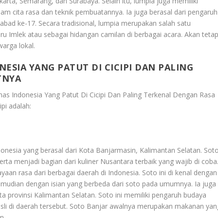
karta, Semarang, dan Surabaya. Selain itu, lumpia juga memiliki
m cita rasa dan teknik pembuatannya. Ia juga berasal dari pengaruh
bad ke-17. Secara tradisional, lumpia merupakan salah satu
u Imlek atau sebagai hidangan camilan di berbagai acara. Akan tetap
warga lokal.
ESIA YANG PATUT DI CICIPI DAN PALING
TNYA
as Indonesia Yang Patut Di Cicipi Dan Paling Terkenal Dengan Rasa
ipi adalah:
ndonesia yang berasal dari Kota Banjarmasin, Kalimantan Selatan. Sot
erta menjadi bagian dari kuliner Nusantara terbaik yang wajib di coba
an rasa dari berbagai daerah di Indonesia. Soto ini di kenal dengan
emudian dengan isian yang berbeda dari soto pada umumnya. Ia juga
a provinsi Kalimantan Selatan. Soto ini memiliki pengaruh budaya
asli di daerah tersebut. Soto Banjar awalnya merupakan makanan yan
n.