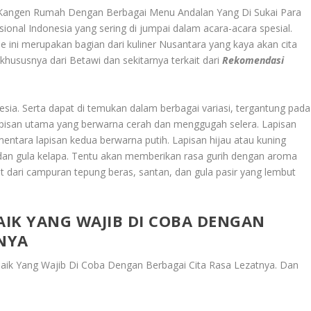
 Kangen Rumah Dengan Berbagai Menu Andalan Yang Di Sukai Para
isional Indonesia yang sering di jumpai dalam acara-acara spesial.
ue ini merupakan bagian dari kuliner Nusantara yang kaya akan cita
 khususnya dari Betawi dan sekitarnya terkait dari
Rekomendasi
esia. Serta dapat di temukan dalam berbagai variasi, tergantung pada
apisan utama yang berwarna cerah dan menggugah selera. Lapisan
entara lapisan kedua berwarna putih. Lapisan hijau atau kuning
 dan gula kelapa. Tentu akan memberikan rasa gurih dengan aroma
 dari campuran tepung beras, santan, dan gula pasir yang lembut
IK YANG WAJIB DI COBA DENGAN
TNYA
baik Yang Wajib Di Coba Dengan Berbagai Cita Rasa Lezatnya
. Dan