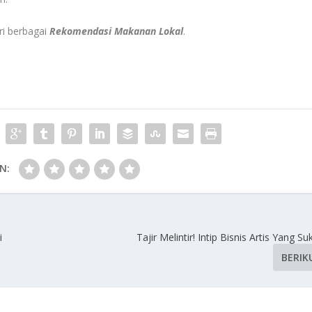
ri berbagai
Rekomendasi Makanan Lokal
.
N:
i
Tajir Melintir! Intip Bisnis Artis Yang S
BERIK