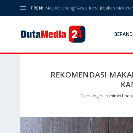
TREN:
Mau Ke Jepang? Awas Kena Jebakan Makanan
BERAND
REKOMENDASI MAKAN
KA
Diposting oleh
mimin1 penu