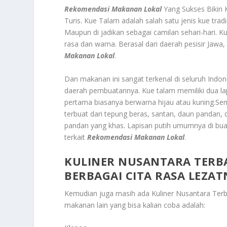
Rekomendasi Makanan Lokal
Yang Sukses Bikin
Turis.
Kue Talam a
dalah salah satu jenis kue trad
Maupun di jadikan sebagai camilan sehari-hari. K
rasa dan warna. Berasal dari daerah pesisir Jawa,
Makanan Lokal
.
Dan makanan ini sangat terkenal di seluruh Indon
daerah pembuatannya. Kue talam memiliki dua l
pertama biasanya berwarna hijau atau kuning.Sem
terbuat dari tepung beras, santan, daun pandan,
pandan yang khas. Lapisan putih umumnya di buat
terkait
Rekomendasi Makanan Lokal
.
KULINER NUSANTARA TERBA
BERBAGAI CITA RASA LEZA
Kemudian juga masih ada
Kuliner Nusantara Ter
makanan lain yang bisa kalian coba adalah: