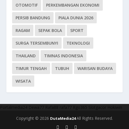
OTOMOTIF
PERKEMBANGAN EKONOMI
PERSIB BANDUNG
PIALA DUNIA 2026
RAGAM
SEPAK BOLA
SPORT
SURGA TERSEMBUNYI
TEKNOLOGI
THAILAND
TIMNAS INDONESIA
TIMUR TENGAH
TUBUH
WARISAN BUDAYA
WISATA
Portalmedia24
Dewa77
Rafa88
rafa77
Rgo365
Slotgacor
Hokiwin
Copyright © 2026
All Rights Reserved.
DutaMedia24