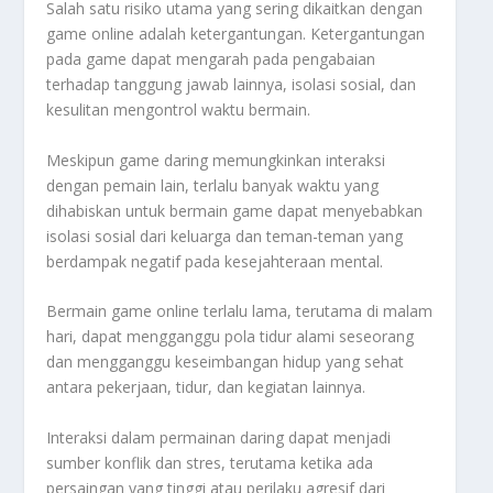
Salah satu risiko utama yang sering dikaitkan dengan
game online adalah ketergantungan. Ketergantungan
pada game dapat mengarah pada pengabaian
terhadap tanggung jawab lainnya, isolasi sosial, dan
kesulitan mengontrol waktu bermain.
Meskipun game daring memungkinkan interaksi
dengan pemain lain, terlalu banyak waktu yang
dihabiskan untuk bermain game dapat menyebabkan
isolasi sosial dari keluarga dan teman-teman yang
berdampak negatif pada kesejahteraan mental.
Bermain game online terlalu lama, terutama di malam
hari, dapat mengganggu pola tidur alami seseorang
dan mengganggu keseimbangan hidup yang sehat
antara pekerjaan, tidur, dan kegiatan lainnya.
Interaksi dalam permainan daring dapat menjadi
sumber konflik dan stres, terutama ketika ada
persaingan yang tinggi atau perilaku agresif dari