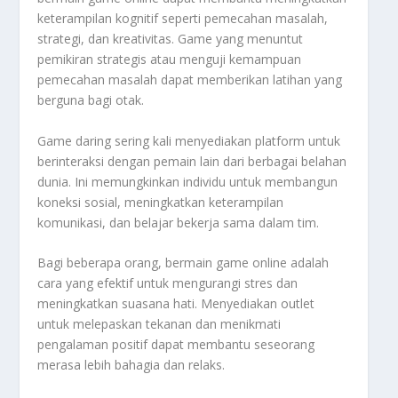
keterampilan kognitif seperti pemecahan masalah,
strategi, dan kreativitas. Game yang menuntut
pemikiran strategis atau menguji kemampuan
pemecahan masalah dapat memberikan latihan yang
berguna bagi otak.
Game daring sering kali menyediakan platform untuk
berinteraksi dengan pemain lain dari berbagai belahan
dunia. Ini memungkinkan individu untuk membangun
koneksi sosial, meningkatkan keterampilan
komunikasi, dan belajar bekerja sama dalam tim.
Bagi beberapa orang, bermain game online adalah
cara yang efektif untuk mengurangi stres dan
meningkatkan suasana hati. Menyediakan outlet
untuk melepaskan tekanan dan menikmati
pengalaman positif dapat membantu seseorang
merasa lebih bahagia dan relaks.