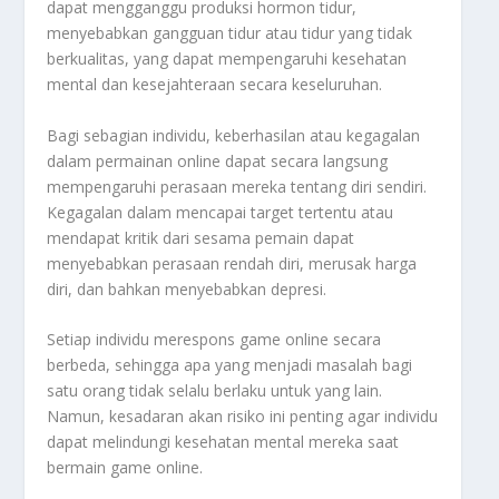
dapat mengganggu produksi hormon tidur,
menyebabkan gangguan tidur atau tidur yang tidak
berkualitas, yang dapat mempengaruhi kesehatan
mental dan kesejahteraan secara keseluruhan.
Bagi sebagian individu, keberhasilan atau kegagalan
dalam permainan online dapat secara langsung
mempengaruhi perasaan mereka tentang diri sendiri.
Kegagalan dalam mencapai target tertentu atau
mendapat kritik dari sesama pemain dapat
menyebabkan perasaan rendah diri, merusak harga
diri, dan bahkan menyebabkan depresi.
Setiap individu merespons game online secara
berbeda, sehingga apa yang menjadi masalah bagi
satu orang tidak selalu berlaku untuk yang lain.
Namun, kesadaran akan risiko ini penting agar individu
dapat melindungi kesehatan mental mereka saat
bermain game online.