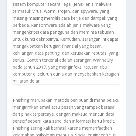
sistem komputer secara ilegal. Jenis-jenis malware
termasuk virus, worm, trojan, dan spyware, yang
masing-masing memiliki cara kerja dan dampak yang
berbeda. Ransomware adalah jenis malware yang
mengenkripsi data pengguna dan meminta tebusan
untuk kunci dekripsinya. Kemudian, serangan ini dapat
mengakibatkan kerugian finansial yang besar,
kehilangan data penting, dan kerusakan reputasi yang
serius. Contoh terkenal adalah serangan WannaCry
pada tahun 2017, yang menginfeksi ratusan ribu
komputer di seluruh dunia dan menyebabkan kerugian
miliaran dolar.
Phishing merupakan metode penipuan di mana pelaku
mengirimkan email atau pesan yang tampak berasal
dari pihak terpercaya, dengan maksud mencuri data
sensitif seperti kata sandi dan informasi kartu kredit.
Phishing sering kali berhasil karena memanfaatkan
kelemahan psikologis manusia. Social engineering, di