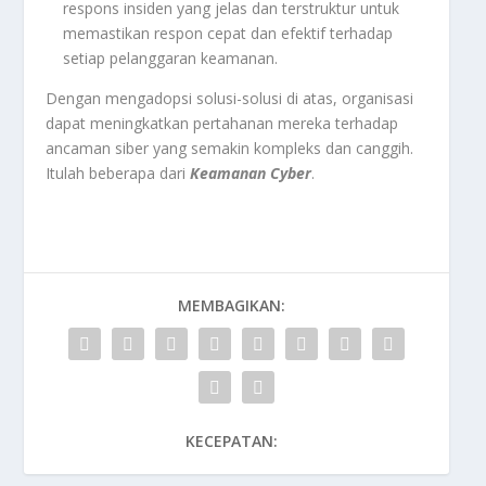
respons insiden yang jelas dan terstruktur untuk
memastikan respon cepat dan efektif terhadap
setiap pelanggaran keamanan.
Dengan mengadopsi solusi-solusi di atas, organisasi
dapat meningkatkan pertahanan mereka terhadap
ancaman siber yang semakin kompleks dan canggih.
Itulah beberapa dari
Keamanan Cyber
.
MEMBAGIKAN:
KECEPATAN: