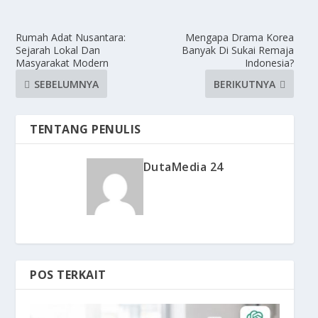
Rumah Adat Nusantara:
Mengapa Drama Korea
Sejarah Lokal Dan
Banyak Di Sukai Remaja
Masyarakat Modern
Indonesia?
SEBELUMNYA
BERIKUTNYA
TENTANG PENULIS
DutaMedia 24
POS TERKAIT