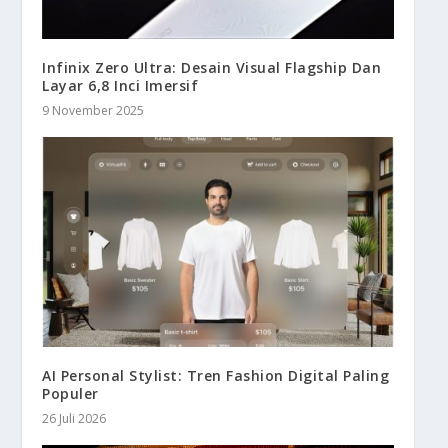
Infinix Zero Ultra: Desain Visual Flagship Dan
Layar 6,8 Inci Imersif
9 November 2025
AI Personal Stylist: Tren Fashion Digital Paling
Populer
26 Juli 2026