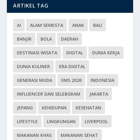
ARTIKEL TAG
AI
ALAM SEMESTA
ANAK
BALI
BANJIR
BOLA
DAERAH
DESTINASI WISATA
DIGITAL
DUNIA KERJA
DUNIA KULINER
ERA DIGITAL
GENERASI MUDA
IIMS 2026
INDONESIA
INFLUENCER DAN SELEBGRAM
JAKARTA
JEPANG
KEHIDUPAN
KESEHATAN
LIFESTYLE
LINGKUNGAN
LIVERPOOL
MAKANAN KHAS
MAKANAN SEHAT