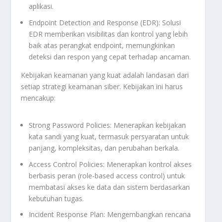
aplikasi.
Endpoint Detection and Response (EDR): Solusi
EDR memberikan visibilitas dan kontrol yang lebih
baik atas perangkat endpoint, memungkinkan
deteksi dan respon yang cepat terhadap ancaman.
Kebijakan keamanan yang kuat adalah landasan dari
setiap strategi keamanan siber. Kebijakan ini harus
mencakup:
Strong Password Policies: Menerapkan kebijakan
kata sandi yang kuat, termasuk persyaratan untuk
panjang, kompleksitas, dan perubahan berkala.
Access Control Policies: Menerapkan kontrol akses
berbasis peran (role-based access control) untuk
membatasi akses ke data dan sistem berdasarkan
kebutuhan tugas.
Incident Response Plan: Mengembangkan rencana