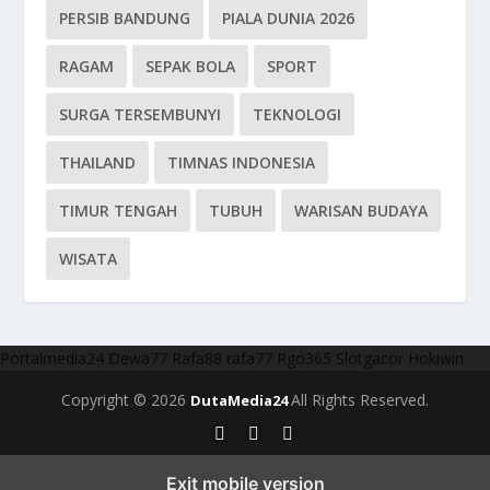
PERSIB BANDUNG
PIALA DUNIA 2026
RAGAM
SEPAK BOLA
SPORT
SURGA TERSEMBUNYI
TEKNOLOGI
THAILAND
TIMNAS INDONESIA
TIMUR TENGAH
TUBUH
WARISAN BUDAYA
WISATA
Portalmedia24
Dewa77
Rafa88
rafa77
Rgo365
Slotgacor
Hokiwin
Copyright © 2026
All Rights Reserved.
DutaMedia24
Exit mobile version