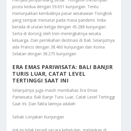
posisi kedua dengan 59.651 kunjungan. Tentu
menunjukkan kembalinya pasar wisatawan Tiongkok
yang sempat menurun pada masa pandemi. India
berada di urutan ketiga dengan 45.288 kunjungan.
Serta di dorong oleh tren meningkatnya wisata
keluarga. Dan pernikahan destinasi di Bali. Selanjutnya
ada Prancis dengan 38.460 kunjungan dan Korea
Selatan dengan 38.275 kunjungan.
ERA EMAS PARIWISATA: BALI BANJIR
TURIS LUAR, CATAT LEVEL
TERTINGGI SAAT INI
Selanjutnya juga masih membahas
Era Emas
Pariwisata: Bali Banjir Turis Luar, Catat Level Tertinggi
Saat Ini
. Dan fakta lainnya adalah:
Sebab Lonjakan Kunjungan
Hal ini tidak terjadi secara kebetulan, melainkan di