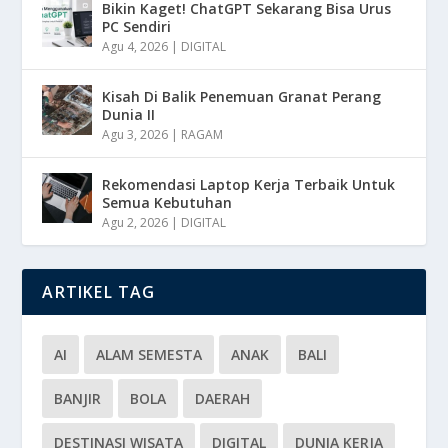
Bikin Kaget! ChatGPT Sekarang Bisa Urus
PC Sendiri
Agu 4, 2026
|
DIGITAL
Kisah Di Balik Penemuan Granat Perang
Dunia II
Agu 3, 2026
|
RAGAM
Rekomendasi Laptop Kerja Terbaik Untuk
Semua Kebutuhan
Agu 2, 2026
|
DIGITAL
ARTIKEL TAG
AI
ALAM SEMESTA
ANAK
BALI
BANJIR
BOLA
DAERAH
DESTINASI WISATA
DIGITAL
DUNIA KERJA