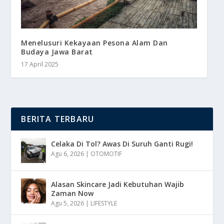
Menelusuri Kekayaan Pesona Alam Dan
Budaya Jawa Barat
17 April 2025
BERITA TERBARU
Celaka Di Tol? Awas Di Suruh Ganti Rugi!
Agu 6, 2026
|
OTOMOTIF
Alasan Skincare Jadi Kebutuhan Wajib
Zaman Now
Agu 5, 2026
|
LIFESTYLE