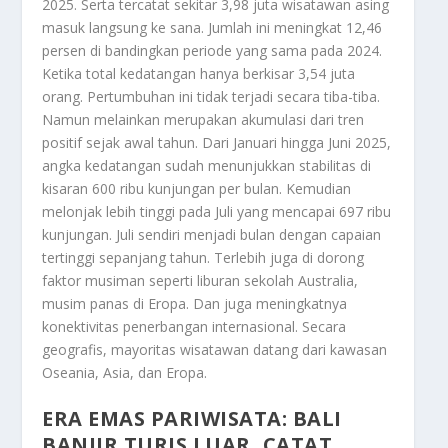
2025. Serta tercatat sekitar 3,98 juta wisatawan asing
masuk langsung ke sana. Jumlah ini meningkat 12,46
persen di bandingkan periode yang sama pada 2024.
Ketika total kedatangan hanya berkisar 3,54 juta
orang. Pertumbuhan ini tidak terjadi secara tiba-tiba.
Namun melainkan merupakan akumulasi dari tren
positif sejak awal tahun. Dari Januari hingga Juni 2025,
angka kedatangan sudah menunjukkan stabilitas di
kisaran 600 ribu kunjungan per bulan. Kemudian
melonjak lebih tinggi pada Juli yang mencapai 697 ribu
kunjungan. Juli sendiri menjadi bulan dengan capaian
tertinggi sepanjang tahun. Terlebih juga di dorong
faktor musiman seperti liburan sekolah Australia,
musim panas di Eropa. Dan juga meningkatnya
konektivitas penerbangan internasional. Secara
geografis, mayoritas wisatawan datang dari kawasan
Oseania, Asia, dan Eropa.
ERA EMAS PARIWISATA: BALI
BANJIR TURIS LUAR, CATAT