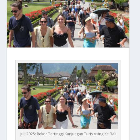
Juli 2025: Rekor Tertinggi Kunjungan Turis Asing Ke Bali