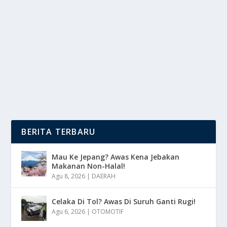
ARGAWINATA PERKUAT TIMNAS?
oleh
DutaMedia 24
|
Okt 3, 2025
|
BOLA
|
0
|
Nadeo Argawinata menjadi sorotan utama di tengah
persiapan Timnas Indonesia menghadapi babak...
BACA SELENGKAPNYA
BERITA TERBARU
Mau Ke Jepang? Awas Kena Jebakan
Makanan Non-Halal!
Agu 8, 2026
|
DAERAH
Celaka Di Tol? Awas Di Suruh Ganti Rugi!
Agu 6, 2026
|
OTOMOTIF