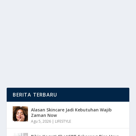
PERAN PELATIHAN FISIK DAN MENTAL
ATLET BASKET
oleh
DutaMedia 24
|
Mar 13, 2025
|
SPORT
|
0
|
Peran Pelatihan Mental Menjadi Kunci Utama Bagi
Para Pemain Basket Yang Ingin Mencapai Prestasi...
BACA SELENGKAPNYA
BERITA TERBARU
Alasan Skincare Jadi Kebutuhan Wajib
Zaman Now
Agu 5, 2026
|
LIFESTYLE