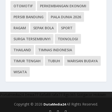
OTOMOTIF
PERKEMBANGAN EKONOMI
PERSIB BANDUNG
PIALA DUNIA 2026
RAGAM
SEPAK BOLA
SPORT
SURGA TERSEMBUNYI
TEKNOLOGI
THAILAND
TIMNAS INDONESIA
TIMUR TENGAH
TUBUH
WARISAN BUDAYA
WISATA
Portalmedia24
Dewa77
Rafa88
rafa77
Rgo365
Slotgacor
Hokiwin
Copyright © 2026
All Rights Reserved.
DutaMedia24