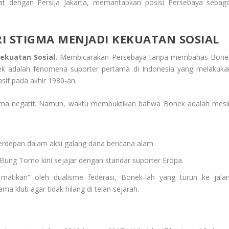
tat dengan Persija Jakarta, memantapkan posisi Persebaya sebaga
I STIGMA MENJADI KEKUATAN SOSIAL
ekuatan Sosial.
Membicarakan Persebaya tanpa membahas Bone
ek adalah fenomena suporter pertama di Indonesia yang melakuka
sif pada akhir 1980-an.
stigma negatif. Namun, waktu membuktikan bahwa Bonek adalah mesi
erdepan dalam aksi galang dana bencana alam.
ra Bung Tomo kini sejajar dengan standar suporter Eropa.
matikan” oleh dualisme federasi, Bonek-lah yang turun ke jalan
a klub agar tidak hilang di telan sejarah.