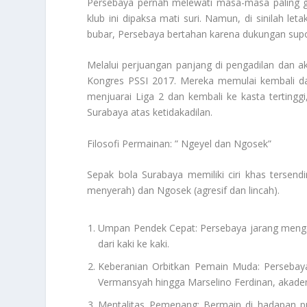
Persebaya pernah melewati masa-masa paling gel
klub ini dipaksa mati suri. Namun, di sinilah l
bubar, Persebaya bertahan karena dukungan supor
Melalui perjuangan panjang di pengadilan dan a
Kongres PSSI 2017. Mereka memulai kembali dar
menjuarai Liga 2 dan kembali ke kasta tertinggi
Surabaya atas ketidakadilan.
Filosofi Permainan: ” Ngeyel dan Ngosek”
Sepak bola Surabaya memiliki ciri khas tersend
menyerah) dan Ngosek (agresif dan lincah).
Umpan Pendek Cepat: Persebaya jarang menga
dari kaki ke kaki.
Keberanian Orbitkan Pemain Muda: Persebaya 
Vermansyah hingga Marselino Ferdinan, akademi
Mentalitas Pemenang: Bermain di hadapan pu