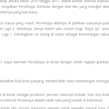
ap antara tahun 2010 hingga 2017. Akibat konflik internal federasi
etak keajaiban Persebaya. Berbeda dengan klub lain yang mungkin aka
ternya yang luar biasa.
ksi massa yang masif, Persebaya akhirnya di pulihkan statusnya pad
i Liga 2. Hebatnya, hanya butuh satu musim bagi “Bajol Ijo” untu
, Liga 1. Kebangkitan ini sering di sebut sebagai kemenangan rakya
iri. Gaya bermain Persebaya di kenal dengan istilah Ngeyel (pantan
ndalkan bola-bola panjang. Mereka lebih suka membangun seranga
di kenal sebagai produsen pemain nasional terbaik. Dari era Andi
 internal Persebaya adalah salah satu yang terbaik di Indonesia.
luhan ribu Bonek menuntut pemain untuk memiliki mental baja. D