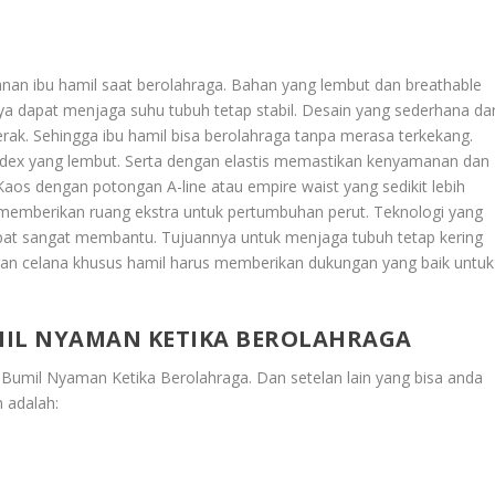
l
anan ibu hamil saat berolahraga. Bahan yang lembut dan breathable
a dapat menjaga suhu tubuh tetap stabil. Desain yang sederhana da
k. Sehingga ibu hamil bisa berolahraga tanpa merasa terkekang.
ndex yang lembut. Serta dengan elastis memastikan kenyamanan dan
os dengan potongan A-line atau empire waist yang sedikit lebih
at memberikan ruang ekstra untuk pertumbuhan perut. Teknologi yang
at sangat membantu. Tujuannya untuk menjaga tubuh tetap kering
n celana khusus hamil harus memberikan dukungan yang baik untuk
MIL NYAMAN KETIKA BEROLAHRAGA
k Bumil Nyaman Ketika Berolahraga
. Dan setelan lain yang bisa anda
 adalah: