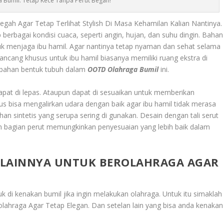
Bumil: Tetap Kece Tanpa Perut Begah!
egah Agar Tetap Terlihat Stylish Di Masa Kehamilan Kalian Nantinya.
erbagai kondisi cuaca, seperti angin, hujan, dan suhu dingin. Bahan
uk menjaga ibu hamil. Agar nantinya tetap nyaman dan sehat selama
i rancang khusus untuk ibu hamil biasanya memiliki ruang ekstra di
ubahan bentuk tubuh dalam
OOTD Olahraga Bumil
ini.
apat di lepas. Ataupun dapat di sesuaikan untuk memberikan
s bisa mengalirkan udara dengan baik agar ibu hamil tidak merasa
han sintetis yang serupa sering di gunakan. Desain dengan tali serut
an bagian perut memungkinkan penyesuaian yang lebih baik dalam
 LAINNYA UNTUK BEROLAHRAGA AGAR
 di kenakan bumil jika ingin melakukan olahraga. Untuk itu simaklah
olahraga Agar Tetap Elegan
. Dan setelan lain yang bisa anda kenakan