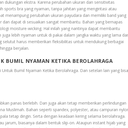
n dukungan ekstra. Karena perubahan ukuran dan sensitivitas
h sports bra yang nyaman, tanpa jahitan yang mengiritasi atau
apat menampung perubahan ukuran payudara dan memiliki band yang
ar dan dapat di sesuaikan sangat membantu. Bahan yang bernapas
ologi moisture-wicking. Hal inilah yang nantinya dapat membantu
 juga lebih nyaman untuk di pakai dalam jangka waktu yang lama da
ng selutut harus memberikan fleksibilitas untuk mendukung berbagai
 hingga berjalan.
TUK BUMIL NYAMAN KETIKA BEROLAHRAGA
Ini Untuk Bumil Nyaman Ketika Berolahraga
. Dan setelan lain yang bis
abkan panas berlebih. Dan juga akan tetap memberikan perlindungan
ana Muslimah. Bahan seperti spandex, polyester, atau campuran nylo
la tetap dingin. Serta dengan keadaan kering selama berolahraga.
tau jarum, biasanya dalam bentuk slip-on. Ataupun instant hijab yang