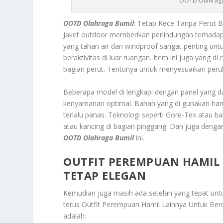
OOTD Olahraga 
OOTD Olahraga Bumil
: Tetap Kece Tanpa Perut B
Jaket outdoor memberikan perlindungan terhadap b
yang tahan air dan windproof sangat penting unt
beraktivitas di luar ruangan. Item ini juga yang d
bagian perut. Tentunya untuk menyesuaikan per
Beberapa model di lengkapi dengan panel yang d
kenyamanan optimal. Bahan yang di gunakan haru
terlalu panas. Teknologi seperti Gore-Tex atau ba
atau kancing di bagian pinggang. Dan juga deng
OOTD Olahraga Bumil
ini.
OUTFIT PEREMPUAN HAMIL
TETAP ELEGAN
Kemudian juga masih ada setelan yang tepat untuk
terus
Outfit Perempuan Hamil Lainnya Untuk Ber
adalah: