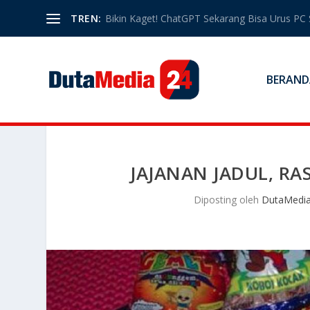
TREN:
Bikin Kaget! ChatGPT Sekarang Bisa Urus PC 
BERAND
JAJANAN JADUL, RA
Diposting oleh
DutaMedia