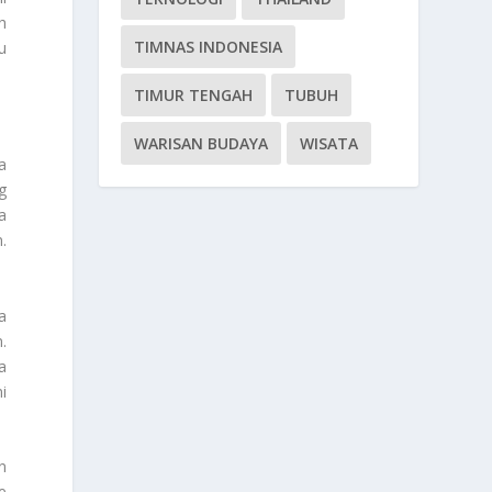
h
TIMNAS INDONESIA
u
TIMUR TENGAH
TUBUH
WARISAN BUDAYA
WISATA
a
g
a
.
a
.
a
i
n
e