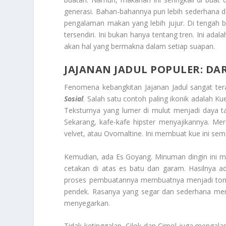
generasi. Bahan-bahannya pun lebih sederhana da
pengalaman makan yang lebih jujur. Di tengah ba
tersendiri. Ini bukan hanya tentang tren. Ini ada
akan hal yang bermakna dalam setiap suapan.
JAJANAN JADUL POPULER: DAR
Fenomena kebangkitan Jajanan Jadul sangat te
Sosial
. Salah satu contoh paling ikonik adalah Ku
Teksturnya yang lumer di mulut menjadi daya 
Sekarang, kafe-kafe hipster menyajikannya. 
velvet, atau Ovomaltine. Ini membuat kue ini sem
Kemudian, ada Es Goyang. Minuman dingin ini m
cetakan di atas es batu dan garam. Hasilnya a
proses pembuatannya membuatnya menjadi tonton
pendek. Rasanya yang segar dan sederhana mena
menyegarkan.
Tidak ketinggalan, Cilok dan Cimol juga mengalam