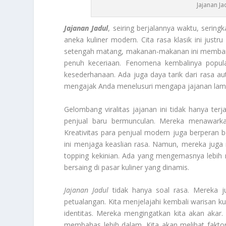
Jajanan Ja
Jajanan Jadul
, seiring berjalannya waktu, serin
aneka kuliner modern. Cita rasa klasik ini justr
setengah matang, makanan-makanan ini membang
penuh keceriaan. Fenomena kembalinya popular
kesederhanaan. Ada juga daya tarik dari rasa aut
mengajak Anda menelusuri mengapa jajanan lama
Gelombang viralitas jajanan ini tidak hanya terja
penjual baru bermunculan. Mereka menawarkan
Kreativitas para penjual modern juga berperan
ini menjaga keaslian rasa. Namun, mereka ju
topping
kekinian. Ada yang mengemasnya lebih m
bersaing di pasar kuliner yang dinamis.
Jajanan Jadul
tidak hanya soal rasa. Mereka ju
petualangan. Kita menjelajahi kembali warisan ku
identitas. Mereka mengingatkan kita akan akar. 
membahas lebih dalam. Kita akan melihat faktor