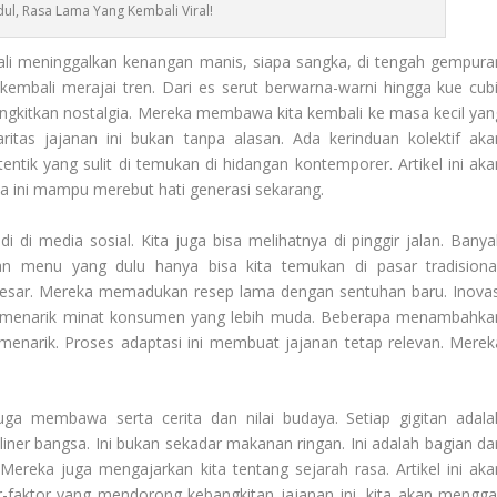
dul, Rasa Lama Yang Kembali Viral!
gkali meninggalkan kenangan manis, siapa sangka, di tengah gempura
u kembali merajai tren. Dari es serut berwarna-warni hingga kue cubi
kitkan nostalgia. Mereka membawa kita kembali ke masa kecil yan
itas jajanan ini bukan tanpa alasan. Ada kerinduan kolektif aka
entik yang sulit di temukan di hidangan kontemporer. Artikel ini aka
 ini mampu merebut hati generasi sekarang.
di di media sosial. Kita juga bisa melihatnya di pinggir jalan. Banya
 menu yang dulu hanya bisa kita temukan di pasar tradisional
 besar. Mereka memadukan resep lama dengan sentuhan baru. Inovas
ga menarik minat konsumen yang lebih muda. Beberapa menambahka
enarik. Proses adaptasi ini membuat jajanan tetap relevan. Merek
ga membawa serta cerita dan nilai budaya. Setiap gigitan adala
liner bangsa. Ini bukan sekadar makanan ringan. Ini adalah bagian dar
Mereka juga mengajarkan kita tentang sejarah rasa. Artikel ini aka
-faktor yang mendorong kebangkitan jajanan ini, kita akan menggal