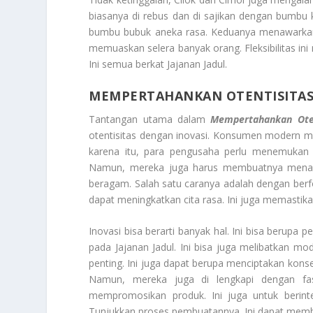
biasanya di rebus dan di sajikan dengan bumbu k
bumbu bubuk aneka rasa. Keduanya menawarkan 
memuaskan selera banyak orang. Fleksibilitas ini
Ini semua berkat Jajanan Jadul.
MEMPERTAHANKAN OTENTISITAS 
Tantangan utama dalam
Mempertahankan Oten
otentisitas dengan inovasi. Konsumen modern m
karena itu, para pengusaha perlu menemukan ca
Namun, mereka juga harus membuatnya menarik.
beragam. Salah satu caranya adalah dengan berf
dapat meningkatkan cita rasa. Ini juga memasti
Inovasi bisa berarti banyak hal. Ini bisa berup
pada Jajanan Jadul. Ini bisa juga melibatkan m
penting. Ini juga dapat berupa menciptakan kons
Namun, mereka juga di lengkapi dengan fasi
mempromosikan produk. Ini juga untuk berinte
Tunjukkan proses pembuatannya. Ini dapat mem