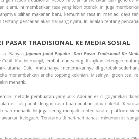
n alami. Ini memberikan rasa yang lebih otentik. Ini juga memberika
njirnya pilihan makanan baru, kemurnian rasa ini menjadi daya tari
lah tentang pencarian akan hal yang nyata. Ini adalah tentang pencaria
I PASAR TRADISIONAL KE MEDIA SOSIAL
rasa. Banyak
Jajanan Jadul Populer: Dari Pasar Tradisional Ke Medi
e Cubit. Kue ini mungil, lembut, dan sering di sajikan setengah matang
tarik utama. Dulu, Anda hanya menemukannya di gerobak sederhana
Mereka menambahkan aneka
topping
kekinian. Misalnya,
green tea
, r
akin menarik.
emiliki metode pembuatan yang unik. Adonan es di goyangkan dala
dalah es loli padat dengan rasa buah-buahan atau cokelat. Keunika
an menarik. Ini juga sering menjadi konten viral di platform vide
warkan kelegaan. Terutama di hari-hari panas, minuman ini sanga
i lonjakan popularitas. Makanan ini terbuat dari tepung tapioka. Cilo