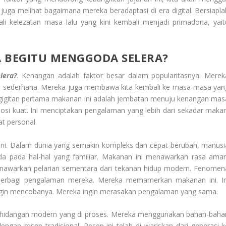
n juga melihat bagaimana mereka beradaptasi di era digital. Bersiapla
li kelezatan masa lalu yang kini kembali menjadi primadona, yait
BEGITU MENGGODA SELERA?
lera?
. Kenangan adalah faktor besar dalam popularitasnya. Merek
h sederhana. Mereka juga membawa kita kembali ke masa-masa yan
gigitan pertama makanan ini adalah jembatan menuju kenangan mas
osi kuat. Ini menciptakan pengalaman yang lebih dari sekadar makan
at personal.
i sini. Dalam dunia yang semakin kompleks dan cepat berubah, manusi
a pada hal-hal yang familiar. Makanan ini menawarkan rasa aman
nawarkan pelarian sementara dari tekanan hidup modern. Fenomen
g berbagi pengalaman mereka. Mereka memamerkan makanan ini. In
ngin mencobanya. Mereka ingin merasakan pengalaman yang sama.
k hidangan modern yang di proses. Mereka menggunakan bahan-baha
ngan resep tradisional. Resep ini telah di wariskan dari generasi k