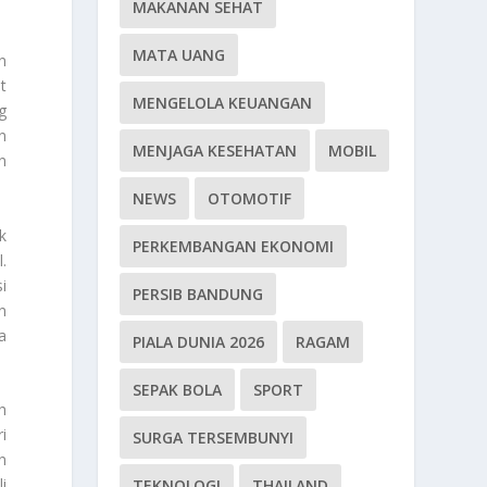
MAKANAN SEHAT
MATA UANG
n
t
MENGELOLA KEUANGAN
g
n
MENJAGA KESEHATAN
MOBIL
n
NEWS
OTOMOTIF
k
PERKEMBANGAN EKONOMI
.
i
PERSIB BANDUNG
n
a
PIALA DUNIA 2026
RAGAM
SEPAK BOLA
SPORT
h
i
SURGA TERSEMBUNYI
n
i
TEKNOLOGI
THAILAND