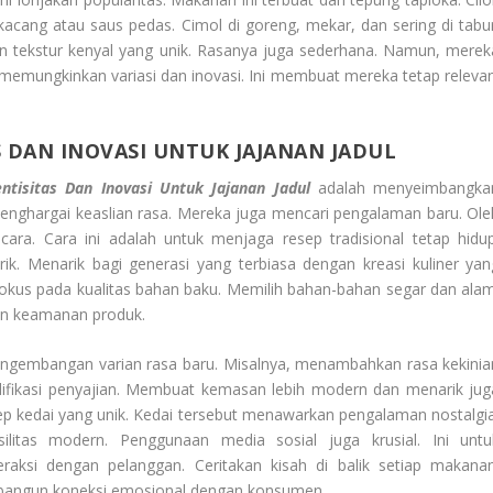
acang atau saus pedas. Cimol di goreng, mekar, dan sering di tabur
tekstur kenyal yang unik. Rasanya juga sederhana. Namun, merek
 memungkinkan variasi dan inovasi. Ini membuat mereka tetap relevan
DAN INOVASI UNTUK JAJANAN JADUL
tisitas Dan Inovasi Untuk Jajanan Jadul
adalah menyeimbangka
enghargai keaslian rasa. Mereka juga mencari pengalaman baru. Ole
ra. Cara ini adalah untuk menjaga resep tradisional tetap hidup
 Menarik bagi generasi yang terbiasa dengan kreasi kuliner yan
okus pada kualitas bahan baku. Memilih bahan-bahan segar dan alam
kan keamanan produk.
a pengembangan varian rasa baru. Misalnya, menambahkan rasa kekinia
odifikasi penyajian. Membuat kemasan lebih modern dan menarik jug
ep kedai yang unik. Kedai tersebut menawarkan pengalaman nostalgia
litas modern. Penggunaan media sosial juga krusial. Ini untu
raksi dengan pelanggan. Ceritakan kisah di balik setiap makanan
bangun koneksi emosional dengan konsumen.