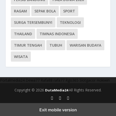
RAGAM
SEPAK BOLA
SPORT
SURGA TERSEMBUNYI
TEKNOLOGI
THAILAND
TIMNAS INDONESIA
TIMUR TENGAH
TUBUH
WARISAN BUDAYA
WISATA
Portalmedia24
Dewa77
Rafa88
rafa77
Rgo365
Slotgacor
Hokiwin
Copyright © 2026
All Rights Reserved.
DutaMedia24
Exit mobile version