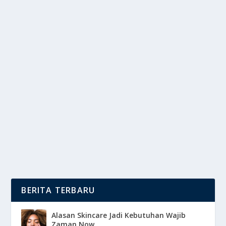
SUZUKI INDOMOBIL SIAPKAN MODEL
BARU UNTUK GJAW 2025
oleh
DutaMedia 24
|
Okt 21, 2025
|
OTOMOTIF
|
0
|
Suzuki Indomobil Siapkan Model Terbaru Untuk
Menjawab Dinamika Pasar Otomotif Nasional Yang...
BACA SELENGKAPNYA
BERITA TERBARU
Alasan Skincare Jadi Kebutuhan Wajib
Zaman Now