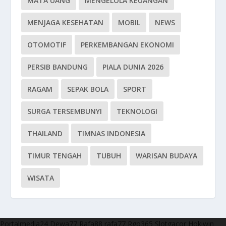
MATA UANG
MENGELOLA KEUANGAN
MENJAGA KESEHATAN
MOBIL
NEWS
OTOMOTIF
PERKEMBANGAN EKONOMI
PERSIB BANDUNG
PIALA DUNIA 2026
RAGAM
SEPAK BOLA
SPORT
SURGA TERSEMBUNYI
TEKNOLOGI
THAILAND
TIMNAS INDONESIA
TIMUR TENGAH
TUBUH
WARISAN BUDAYA
WISATA
Portalmedia24
Dewa77
Rafa88
rafa77
Rgo365
Slotgacor
Hokiwin