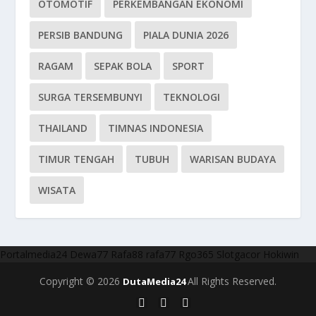
OTOMOTIF
PERKEMBANGAN EKONOMI
PERSIB BANDUNG
PIALA DUNIA 2026
RAGAM
SEPAK BOLA
SPORT
SURGA TERSEMBUNYI
TEKNOLOGI
THAILAND
TIMNAS INDONESIA
TIMUR TENGAH
TUBUH
WARISAN BUDAYA
WISATA
Portalmedia24
Dewa77
Rafa88
rafa77
Rgo365
Slotgacor
Hokiwin
Copyright © 2026
All Rights Reserved.
DutaMedia24