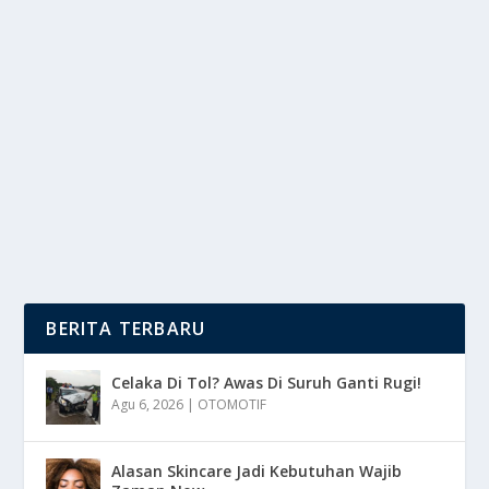
MATA UANG DOLLAR DI KENAL BERNILAI
TINGGI
oleh
DutaMedia 24
|
Jan 28, 2025
|
RAGAM
|
0
|
Mata Uang Dollar Amerika Serikat (USD) Adalah Salah
Satu Mata Uang Yang Paling Di Kenal Dan...
BACA SELENGKAPNYA
BERITA TERBARU
Celaka Di Tol? Awas Di Suruh Ganti Rugi!
Agu 6, 2026
|
OTOMOTIF
Alasan Skincare Jadi Kebutuhan Wajib