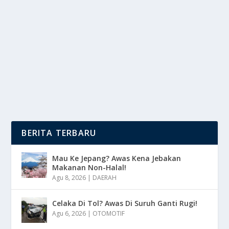
PUNGGUNG DARI KEHIDUPAN
oleh
DutaMedia 24
|
Feb 16, 2025
|
NEWS
|
0
|
Perjuangan Menjadi Petani Muda Tidaklah Mudah,
Mereka Seringkali Dihadapkan Pada...
BACA SELENGKAPNYA
BERITA TERBARU
Mau Ke Jepang? Awas Kena Jebakan
Makanan Non-Halal!
Agu 8, 2026
|
DAERAH
Celaka Di Tol? Awas Di Suruh Ganti Rugi!
Agu 6, 2026
|
OTOMOTIF