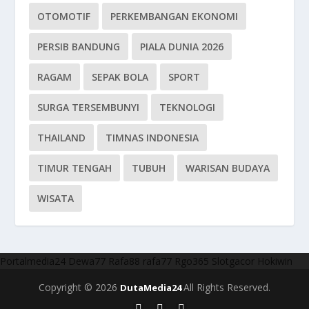
OTOMOTIF
PERKEMBANGAN EKONOMI
PERSIB BANDUNG
PIALA DUNIA 2026
RAGAM
SEPAK BOLA
SPORT
SURGA TERSEMBUNYI
TEKNOLOGI
THAILAND
TIMNAS INDONESIA
TIMUR TENGAH
TUBUH
WARISAN BUDAYA
WISATA
Portalmedia24
Dewa77
Rafa88
rafa77
Rgo365
Slotgacor
Hokiwin
Copyright © 2026
All Rights Reserved.
DutaMedia24