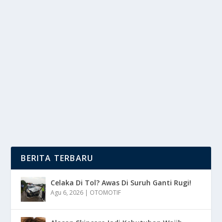
BIAR HATI TENANG: 3 TRIK SEDERHANA
BUANG JAUH RASA DENGKI
oleh
mimin1 penulis
|
Mar 30, 2026
|
LIFESTYLE
|
0
|
Biar Hati Tenang: 3 Trik Sederhana Buang Jauh Rasa
Dengki Dengan Berbagai Tahapan Penting Yang...
BACA SELENGKAPNYA
BERITA TERBARU
Celaka Di Tol? Awas Di Suruh Ganti Rugi!
Agu 6, 2026
|
OTOMOTIF