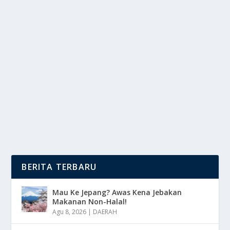
TOYOTA SIAPKAN CENTURY JADI MEREK
ULTRA-MEWAH
oleh
DutaMedia 24
|
Okt 1, 2025
|
OTOMOTIF
|
0
|
Siapkan Century menjadi sub-brand ultra-mewah
adalah langkah strategis ambisius yang di ambil oleh...
BACA SELENGKAPNYA
BERITA TERBARU
Mau Ke Jepang? Awas Kena Jebakan
Makanan Non-Halal!
Agu 8, 2026
|
DAERAH