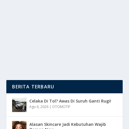
CHICKEN BASIL MAKANAN KHAS
THAILAND
oleh
DutaMedia 24
|
Des 24, 2024
|
TREND
|
0
|
Chicken Basil Adalah Salah Satu Makanan Khas Dari
Thailand Yang Sangat Populer Di Dalam Maupun...
BACA SELENGKAPNYA
BERITA TERBARU
Celaka Di Tol? Awas Di Suruh Ganti Rugi!
Agu 6, 2026
|
OTOMOTIF
Alasan Skincare Jadi Kebutuhan Wajib