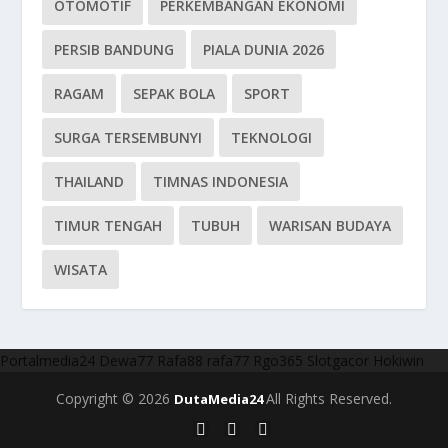
OTOMOTIF
PERKEMBANGAN EKONOMI
PERSIB BANDUNG
PIALA DUNIA 2026
RAGAM
SEPAK BOLA
SPORT
SURGA TERSEMBUNYI
TEKNOLOGI
THAILAND
TIMNAS INDONESIA
TIMUR TENGAH
TUBUH
WARISAN BUDAYA
WISATA
Portalmedia24
Dewa77
Rafa88
rafa77
Rgo365
Slotgacor
Hokiwin
Copyright © 2026
All Rights Reserved.
DutaMedia24