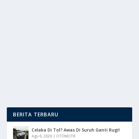
TEMPE OREK KHAS SUNDA: LAUK
ANDALAN DENGAN RASA RUMAHAN
oleh
DutaMedia 24
|
Agu 26, 2025
|
DAERAH
,
RAGAM
|
0
|
Lauk Andalan di setiap meja makan keluarga, itulah
deskripsi yang pas untuk tempe orek, makanan...
BACA SELENGKAPNYA
BERITA TERBARU
Celaka Di Tol? Awas Di Suruh Ganti Rugi!
Agu 6, 2026
|
OTOMOTIF