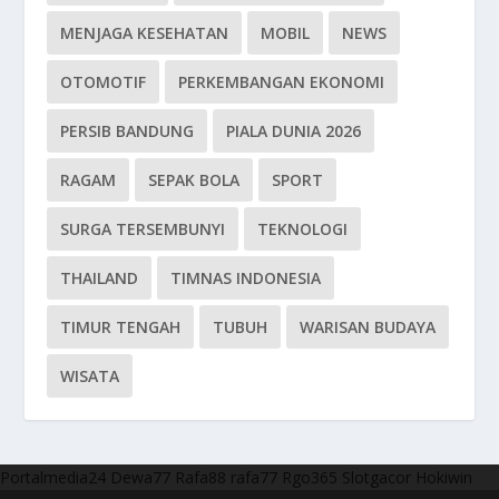
MENJAGA KESEHATAN
MOBIL
NEWS
OTOMOTIF
PERKEMBANGAN EKONOMI
PERSIB BANDUNG
PIALA DUNIA 2026
RAGAM
SEPAK BOLA
SPORT
SURGA TERSEMBUNYI
TEKNOLOGI
THAILAND
TIMNAS INDONESIA
TIMUR TENGAH
TUBUH
WARISAN BUDAYA
WISATA
Portalmedia24
Dewa77
Rafa88
rafa77
Rgo365
Slotgacor
Hokiwin