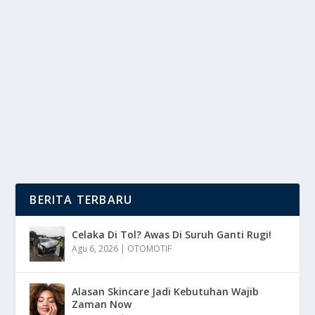
ETIKA BISNIS DAN TANGGUNG JAWAB
SOSIAL DI SEBUAH PERUSAHAAN
oleh
DutaMedia 24
|
Jun 14, 2025
|
NEWS
|
0
|
Etika Bisnis Merujuk Pada Prinsip-Prinsip Moral Dan
Nilai-Nilai Yang Memandu Keputusan Dan...
BACA SELENGKAPNYA
BERITA TERBARU
Celaka Di Tol? Awas Di Suruh Ganti Rugi!
Agu 6, 2026
|
OTOMOTIF
Alasan Skincare Jadi Kebutuhan Wajib
Zaman Now