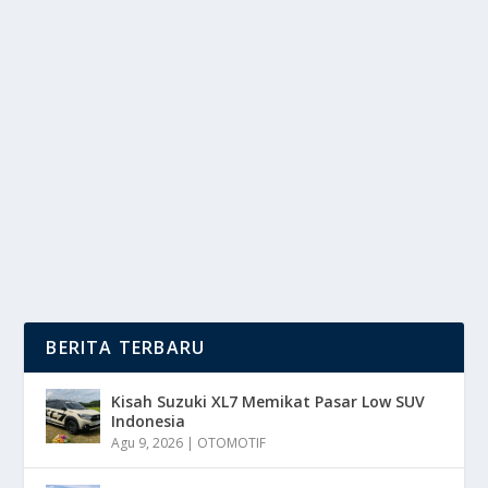
PAHAMI HATI SI KECIL: 4 ALASAN DI BALIK
SIKAP PUTUS ASA ANAK
oleh
mimin1 penulis
|
Feb 10, 2026
|
LIFESTYLE
|
0
|
Pahami Hati Si Kecil: 4 Alasan Di Balik Sikap Putus Asa
Anak Yang Wajib Para Orang Tua Pahami...
BACA SELENGKAPNYA
BERITA TERBARU
Kisah Suzuki XL7 Memikat Pasar Low SUV
Indonesia
Agu 9, 2026
|
OTOMOTIF