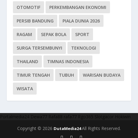
OTOMOTIF
PERKEMBANGAN EKONOMI
PERSIB BANDUNG
PIALA DUNIA 2026
RAGAM
SEPAK BOLA
SPORT
SURGA TERSEMBUNYI
TEKNOLOGI
THAILAND
TIMNAS INDONESIA
TIMUR TENGAH
TUBUH
WARISAN BUDAYA
WISATA
Portalmedia24
Dewa77
Rafa88
rafa77
Rgo365
Slotgacor
Hokiwin
Copyright © 2026
All Rights Reserved.
DutaMedia24