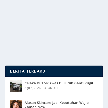
KEJUTAN BARU! RALINE SHAH KINI RESMI
JABAT STAFSUS KOMDIGI
oleh
mimin1 penulis
|
Mei 22, 2026
|
RAGAM
|
0
|
Kejutan Baru! Raline Shah Kini Resmi Jabat Stafsus
Komdigi Dengan Berbagai Latarbelakangnya Serta...
BACA SELENGKAPNYA
BERITA TERBARU
Celaka Di Tol? Awas Di Suruh Ganti Rugi!
Agu 6, 2026
|
OTOMOTIF
Alasan Skincare Jadi Kebutuhan Wajib
Zaman Now