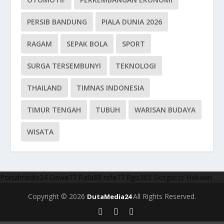
PERSIB BANDUNG
PIALA DUNIA 2026
RAGAM
SEPAK BOLA
SPORT
SURGA TERSEMBUNYI
TEKNOLOGI
THAILAND
TIMNAS INDONESIA
TIMUR TENGAH
TUBUH
WARISAN BUDAYA
WISATA
Portalmedia24
Dewa77
Rafa88
rafa77
Rgo365
Slotgacor
Hokiwin
Copyright © 2026
All Rights Reserved.
DutaMedia24