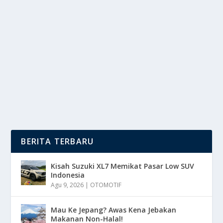
DARI GEDUNG KEPRESIDENAN KE SEL
ISOLASI: NASIB KIM KEON HEE
oleh
DutaMedia 24
|
Agu 14, 2025
|
NEWS
|
0
|
Kim Keon Hee, Ibu Negara Korea Selatan, kini
menghadapi nasib yang sangat berbalik, ia kini...
BACA SELENGKAPNYA
BERITA TERBARU
Kisah Suzuki XL7 Memikat Pasar Low SUV
Indonesia
Agu 9, 2026
|
OTOMOTIF
Mau Ke Jepang? Awas Kena Jebakan
Makanan Non-Halal!