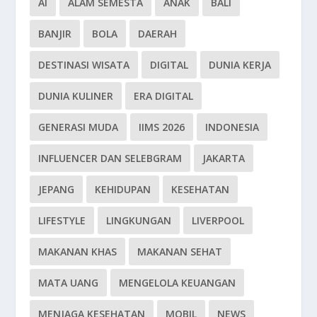
AI
ALAM SEMESTA
ANAK
BALI
BANJIR
BOLA
DAERAH
DESTINASI WISATA
DIGITAL
DUNIA KERJA
DUNIA KULINER
ERA DIGITAL
GENERASI MUDA
IIMS 2026
INDONESIA
INFLUENCER DAN SELEBGRAM
JAKARTA
JEPANG
KEHIDUPAN
KESEHATAN
LIFESTYLE
LINGKUNGAN
LIVERPOOL
MAKANAN KHAS
MAKANAN SEHAT
MATA UANG
MENGELOLA KEUANGAN
MENJAGA KESEHATAN
MOBIL
NEWS