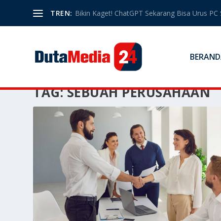
TREN:
Bikin Kaget! ChatGPT Sekarang Bisa Urus PC 
BERAND
TAG:
SEBUAH PERUSAHAAN