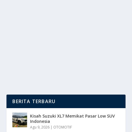
CEO MICROSOFT SOROTI KRISIS DAYA
DALAM PENGEMBANGAN AI
oleh
DutaMedia 24
|
Nov 14, 2025
|
DIGITAL
|
0
|
CEO Microsoft Menekankan Masalah Daya Listrik
Menjadi Tantangan Utama Dalam Era Kecerdasan
Buatan...
BACA SELENGKAPNYA
BERITA TERBARU
Kisah Suzuki XL7 Memikat Pasar Low SUV
Indonesia
Agu 9, 2026
|
OTOMOTIF