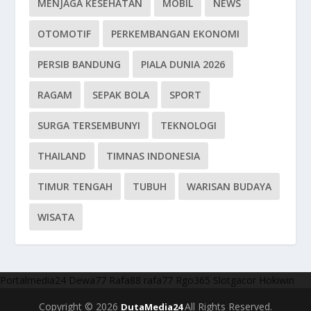
MENJAGA KESEHATAN
MOBIL
NEWS
OTOMOTIF
PERKEMBANGAN EKONOMI
PERSIB BANDUNG
PIALA DUNIA 2026
RAGAM
SEPAK BOLA
SPORT
SURGA TERSEMBUNYI
TEKNOLOGI
THAILAND
TIMNAS INDONESIA
TIMUR TENGAH
TUBUH
WARISAN BUDAYA
WISATA
Portalmedia24
Dewa77
Rafa88
rafa77
Rgo365
Slotgacor
Hokiwin
Copyright © 2026
All Rights Reserved.
DutaMedia24