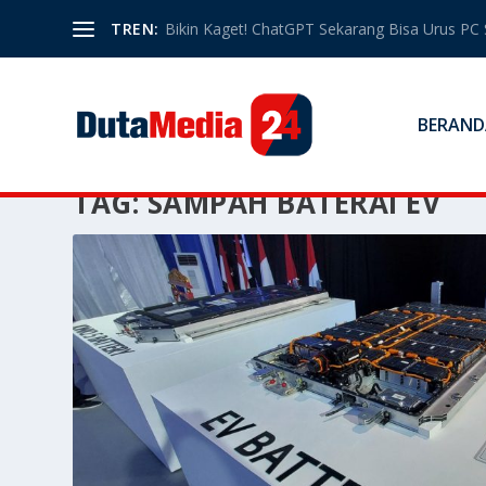
TREN:
Bikin Kaget! ChatGPT Sekarang Bisa Urus PC 
BERAND
TAG:
SAMPAH BATERAI EV