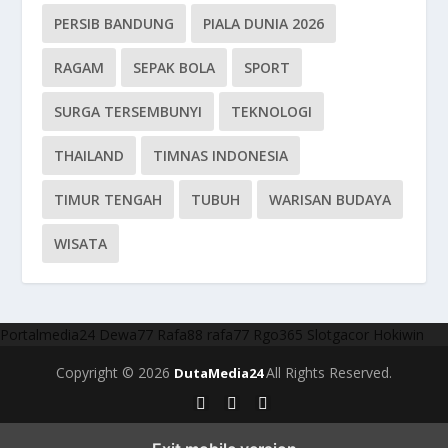
PERSIB BANDUNG
PIALA DUNIA 2026
RAGAM
SEPAK BOLA
SPORT
SURGA TERSEMBUNYI
TEKNOLOGI
THAILAND
TIMNAS INDONESIA
TIMUR TENGAH
TUBUH
WARISAN BUDAYA
WISATA
Portalmedia24
Dewa77
Rafa88
rafa77
Rgo365
Slotgacor
Hokiwin
Copyright © 2026
All Rights Reserved.
DutaMedia24