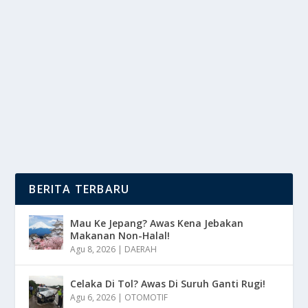
PESTA GOL! LIVERPOOL GILAS QARABAG
6-0 TANPA AMPUN
oleh
mimin1 penulis
|
Jan 29, 2026
|
BOLA
|
0
|
Pesta Gol! Liverpool Gilas Qarabag 6-0 Tanpa Ampun
Di Anfield Yang Performa Mereka Sangat Unggul...
BACA SELENGKAPNYA
BERITA TERBARU
Mau Ke Jepang? Awas Kena Jebakan
Makanan Non-Halal!
Agu 8, 2026
|
DAERAH
Celaka Di Tol? Awas Di Suruh Ganti Rugi!
Agu 6, 2026
|
OTOMOTIF