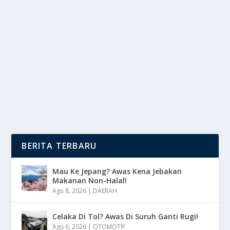
TEKNOLOGI MESIN PESAWAT DALAM
TAHAP PENGEMBANGAN TERKINI
oleh
DutaMedia 24
|
Apr 21, 2025
|
NEWS
|
0
|
Teknologi Mesin Pesawat Telah Memainkan Peran
Penting Dalam Meningkatkan Efisiensi, Kinerja, Dan...
BACA SELENGKAPNYA
BERITA TERBARU
Mau Ke Jepang? Awas Kena Jebakan
Makanan Non-Halal!
Agu 8, 2026
|
DAERAH
Celaka Di Tol? Awas Di Suruh Ganti Rugi!
Agu 6, 2026
|
OTOMOTIF