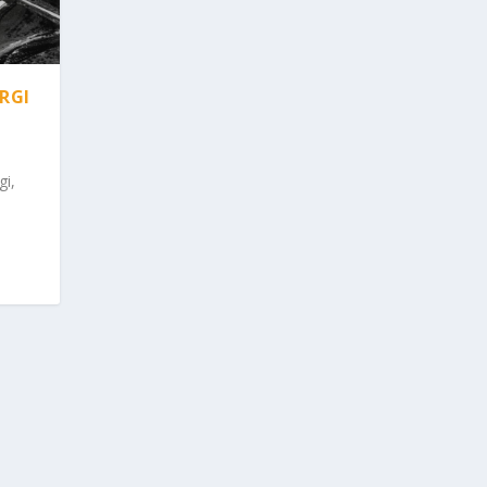
RGI
gi,