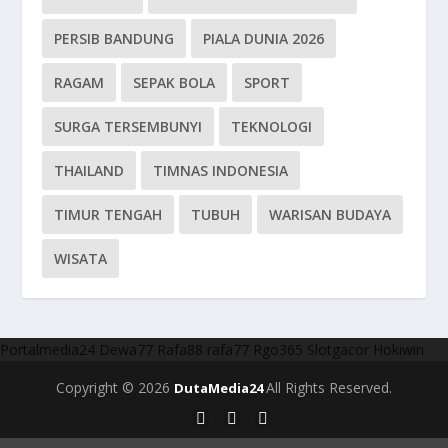
PERSIB BANDUNG
PIALA DUNIA 2026
RAGAM
SEPAK BOLA
SPORT
SURGA TERSEMBUNYI
TEKNOLOGI
THAILAND
TIMNAS INDONESIA
TIMUR TENGAH
TUBUH
WARISAN BUDAYA
WISATA
Portalmedia24
Dewa77
Rafa88
rafa77
Rgo365
Slotgacor
Hokiwin
Copyright © 2026
All Rights Reserved.
DutaMedia24