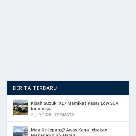
CONSCIOUS PARENTING, MINDFULNESS
DALAM MENGASUH ANAK
oleh
DutaMedia 24
|
Des 28, 2024
|
LIFESTYLE
|
0
|
Conscious Parenting Adalah Pengasuhan Anak Yang
Menekankan Kesadaran Penuh Orangtua Terhadap...
BACA SELENGKAPNYA
BERITA TERBARU
Kisah Suzuki XL7 Memikat Pasar Low SUV
Indonesia
Agu 9, 2026
|
OTOMOTIF
Mau Ke Jepang? Awas Kena Jebakan
Makanan Non-Halal!