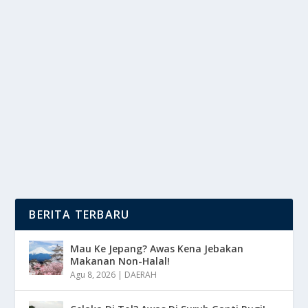
PERAN PELATIHAN FISIK DAN MENTAL
ATLET BASKET
oleh
DutaMedia 24
|
Mar 13, 2025
|
SPORT
|
0
|
Peran Pelatihan Mental Menjadi Kunci Utama Bagi
Para Pemain Basket Yang Ingin Mencapai Prestasi...
BACA SELENGKAPNYA
BERITA TERBARU
Mau Ke Jepang? Awas Kena Jebakan
Makanan Non-Halal!
Agu 8, 2026
|
DAERAH