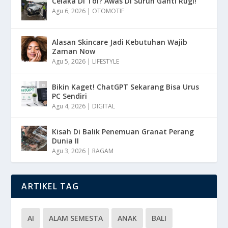
Celaka Di Tol? Awas Di Suruh Ganti Rugi!
Agu 6, 2026
|
OTOMOTIF
Alasan Skincare Jadi Kebutuhan Wajib
Zaman Now
Agu 5, 2026
|
LIFESTYLE
Bikin Kaget! ChatGPT Sekarang Bisa Urus
PC Sendiri
Agu 4, 2026
|
DIGITAL
Kisah Di Balik Penemuan Granat Perang
Dunia II
Agu 3, 2026
|
RAGAM
ARTIKEL TAG
AI
ALAM SEMESTA
ANAK
BALI