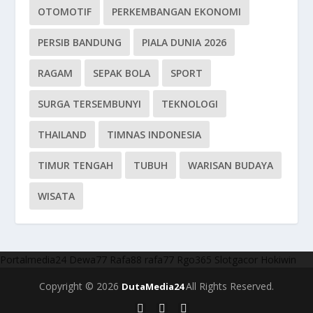
OTOMOTIF
PERKEMBANGAN EKONOMI
PERSIB BANDUNG
PIALA DUNIA 2026
RAGAM
SEPAK BOLA
SPORT
SURGA TERSEMBUNYI
TEKNOLOGI
THAILAND
TIMNAS INDONESIA
TIMUR TENGAH
TUBUH
WARISAN BUDAYA
WISATA
Portalmedia24
Dewa77
Rafa88
rafa77
Rgo365
Slotgacor
Hokiwin
Copyright © 2026
All Rights Reserved.
DutaMedia24