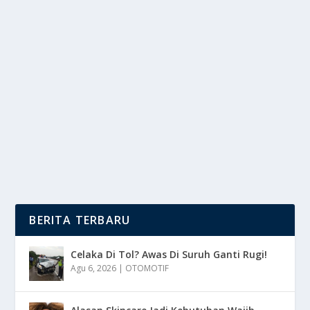
CEK BERAT BADAN SEBELUM RUTIN
MINUM JUS JERUK!
oleh
mimin1 penulis
|
Feb 22, 2026
|
LIFESTYLE
|
0
|
Cek Berat Badan Sebelum Rutin Minum Jus Jeruk
Karena Berbeda Manfaat Jika Berat Badannya Juga
Tak...
BACA SELENGKAPNYA
BERITA TERBARU
Celaka Di Tol? Awas Di Suruh Ganti Rugi!
Agu 6, 2026
|
OTOMOTIF