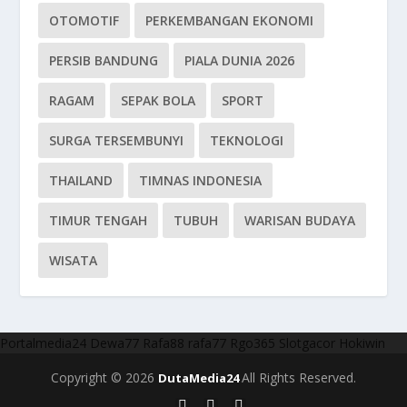
OTOMOTIF
PERKEMBANGAN EKONOMI
PERSIB BANDUNG
PIALA DUNIA 2026
RAGAM
SEPAK BOLA
SPORT
SURGA TERSEMBUNYI
TEKNOLOGI
THAILAND
TIMNAS INDONESIA
TIMUR TENGAH
TUBUH
WARISAN BUDAYA
WISATA
Portalmedia24
Dewa77
Rafa88
rafa77
Rgo365
Slotgacor
Hokiwin
Copyright © 2026
All Rights Reserved.
DutaMedia24