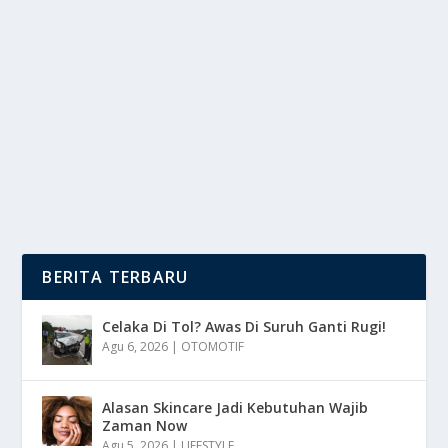
TERNYATA MENYERAMKAN
oleh
DutaMedia 24
|
Des 29, 2024
|
RAGAM
|
0
|
Dunia Malam Di Negara Thailand Di Kenal Dengan
Sisi Gemerlapnya Tetapi Ada Juga Sisi Gelap Yang...
BACA SELENGKAPNYA
BERITA TERBARU
Celaka Di Tol? Awas Di Suruh Ganti Rugi!
Agu 6, 2026
|
OTOMOTIF
Alasan Skincare Jadi Kebutuhan Wajib
Zaman Now
Agu 5, 2026
|
LIFESTYLE