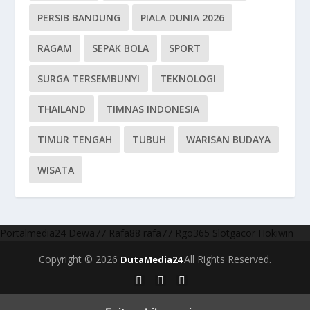
PERSIB BANDUNG
PIALA DUNIA 2026
RAGAM
SEPAK BOLA
SPORT
SURGA TERSEMBUNYI
TEKNOLOGI
THAILAND
TIMNAS INDONESIA
TIMUR TENGAH
TUBUH
WARISAN BUDAYA
WISATA
Portalmedia24
Dewa77
Rafa88
rafa77
Rgo365
Slotgacor
Hokiwin
Copyright © 2026
All Rights Reserved.
DutaMedia24