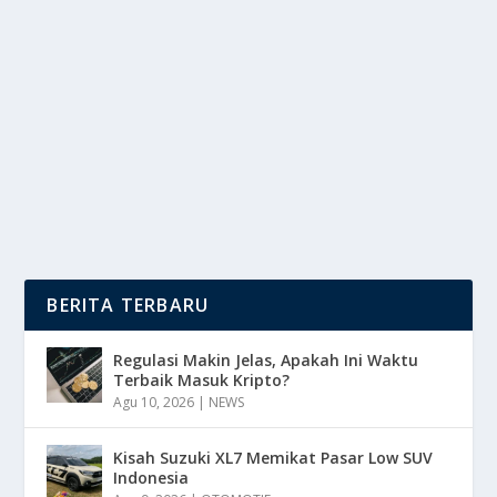
DEMI VARUN MOHAN & AI, GOOGLE
GELONTORKAN DANA RP39 TRILIUN
oleh
mimin1 penulis
|
Jun 3, 2026
|
DIGITAL
|
0
|
Demi Varun Mohan & AI, Google Gelontorkan Dana
Rp39 Triliun Dengan Berbagai Fakta-Fakta Yang...
BACA SELENGKAPNYA
BERITA TERBARU
Regulasi Makin Jelas, Apakah Ini Waktu
Terbaik Masuk Kripto?
Agu 10, 2026
|
NEWS
Kisah Suzuki XL7 Memikat Pasar Low SUV
Indonesia