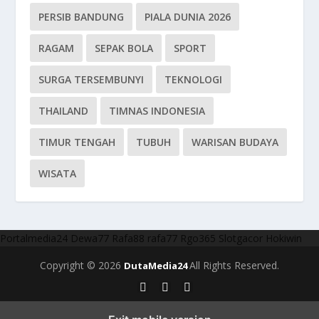
PERSIB BANDUNG
PIALA DUNIA 2026
RAGAM
SEPAK BOLA
SPORT
SURGA TERSEMBUNYI
TEKNOLOGI
THAILAND
TIMNAS INDONESIA
TIMUR TENGAH
TUBUH
WARISAN BUDAYA
WISATA
Portalmedia24
Dewa77
Rafa88
rafa77
Rgo365
Slotgacor
Hokiwin
Copyright © 2026
All Rights Reserved.
DutaMedia24