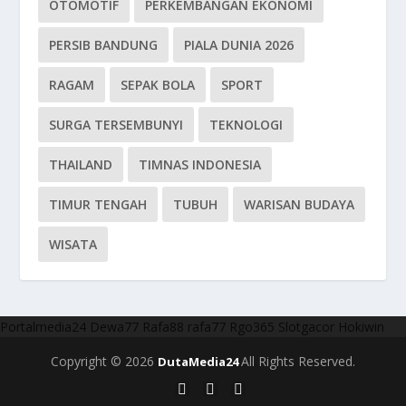
OTOMOTIF
PERKEMBANGAN EKONOMI
PERSIB BANDUNG
PIALA DUNIA 2026
RAGAM
SEPAK BOLA
SPORT
SURGA TERSEMBUNYI
TEKNOLOGI
THAILAND
TIMNAS INDONESIA
TIMUR TENGAH
TUBUH
WARISAN BUDAYA
WISATA
Portalmedia24
Dewa77
Rafa88
rafa77
Rgo365
Slotgacor
Hokiwin
Copyright © 2026
All Rights Reserved.
DutaMedia24