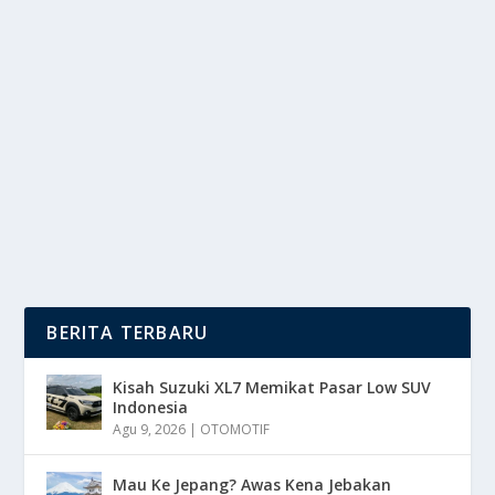
DUA HATI, SATU GAYA: OUTFIT COUPLE
AESTHETIC YANG BIKIN BAPER
oleh
DutaMedia 24
|
Sep 1, 2025
|
RAGAM
|
0
|
Outfit Couple Aesthetic, ini menjadi cara bagi
pasangan untuk mengekspresikan kekompakan. dan...
BACA SELENGKAPNYA
BERITA TERBARU
Kisah Suzuki XL7 Memikat Pasar Low SUV
Indonesia
Agu 9, 2026
|
OTOMOTIF
Mau Ke Jepang? Awas Kena Jebakan