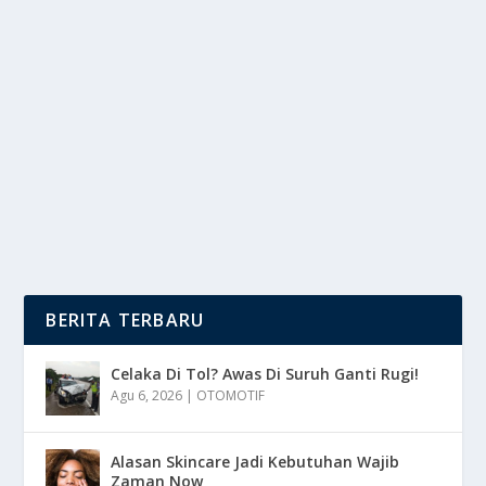
LAPOR PELECEHAN DI SURUH TOBAT?
KASUS SENIMAN SOLO VIRAL!
oleh
mimin1 penulis
|
Feb 16, 2026
|
TREND
|
0
|
Lapor Pelecehan Di Suruh Tobat? Kasus Seniman
Solo Viral Yang Belakangan Ini Beredar Video Ketika...
BACA SELENGKAPNYA
BERITA TERBARU
Celaka Di Tol? Awas Di Suruh Ganti Rugi!
Agu 6, 2026
|
OTOMOTIF
Alasan Skincare Jadi Kebutuhan Wajib
Zaman Now