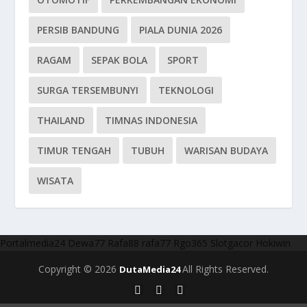
PERSIB BANDUNG
PIALA DUNIA 2026
RAGAM
SEPAK BOLA
SPORT
SURGA TERSEMBUNYI
TEKNOLOGI
THAILAND
TIMNAS INDONESIA
TIMUR TENGAH
TUBUH
WARISAN BUDAYA
WISATA
Portalmedia24
Dewa77
Rafa88
rafa77
Rgo365
Slotgacor
Hokiwin
Copyright © 2026
All Rights Reserved.
DutaMedia24