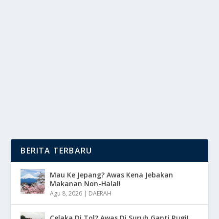
TUTUP TIRAI! BIFF 2025 SELESAI DENGAN
SEGUDANG FILM BERKUALITAS
oleh
DutaMedia 24
|
Sep 27, 2025
|
NEWS
|
0
|
BIFF 2025 berhasil menyelesaikan gelaran akbarnya,
secara resmi menutup tirai pada festival film...
BACA SELENGKAPNYA
BERITA TERBARU
Mau Ke Jepang? Awas Kena Jebakan
Makanan Non-Halal!
Agu 8, 2026
|
DAERAH
Celaka Di Tol? Awas Di Suruh Ganti Rugi!