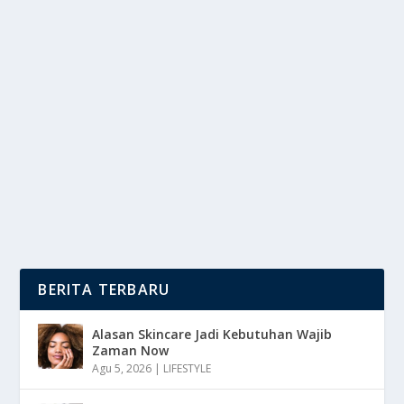
INSPIRASI MENU SARAPAN PRAKTIS
BERGIZI SERTA SEHAT
oleh
DutaMedia 24
|
Apr 10, 2025
|
LIFESTYLE
|
0
|
Inspirasi Menu Sehat Dan Memulai Hari Dengan
Sarapan Yang Sehat Dan Bergizi Sangat Penting,...
BACA SELENGKAPNYA
BERITA TERBARU
Alasan Skincare Jadi Kebutuhan Wajib
Zaman Now
Agu 5, 2026
|
LIFESTYLE