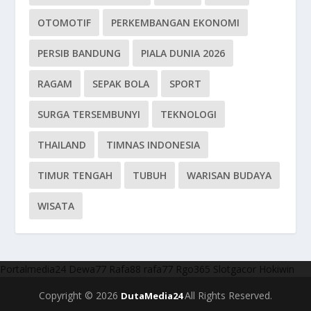
OTOMOTIF
PERKEMBANGAN EKONOMI
PERSIB BANDUNG
PIALA DUNIA 2026
RAGAM
SEPAK BOLA
SPORT
SURGA TERSEMBUNYI
TEKNOLOGI
THAILAND
TIMNAS INDONESIA
TIMUR TENGAH
TUBUH
WARISAN BUDAYA
WISATA
Portalmedia24
Dewa77
Rafa88
rafa77
Rgo365
Slotgacor
Hokiwin
Copyright © 2026
All Rights Reserved.
DutaMedia24