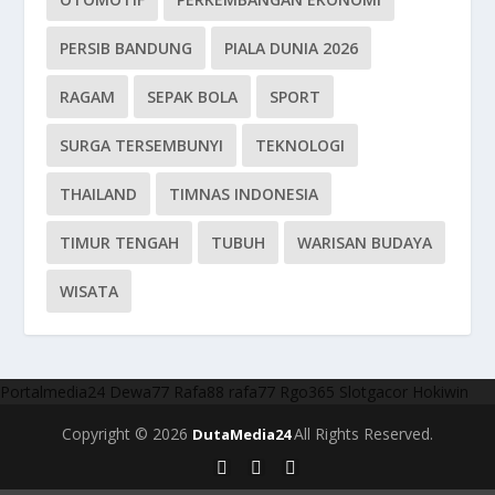
PERSIB BANDUNG
PIALA DUNIA 2026
RAGAM
SEPAK BOLA
SPORT
SURGA TERSEMBUNYI
TEKNOLOGI
THAILAND
TIMNAS INDONESIA
TIMUR TENGAH
TUBUH
WARISAN BUDAYA
WISATA
Portalmedia24
Dewa77
Rafa88
rafa77
Rgo365
Slotgacor
Hokiwin
Copyright © 2026
All Rights Reserved.
DutaMedia24