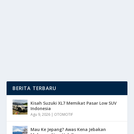
FC BARCELONA: LEBIH DARI SEKADAR
KLUB, SEBUAH IDENTITAS GLOBAL
oleh
DutaMedia 24
|
Des 29, 2025
|
BOLA
,
NEWS
|
0
|
FC BARCELONA, atau yang akrab disapa Barça,
bukan sekadar institusi olahraga,bagi jutaan...
BACA SELENGKAPNYA
BERITA TERBARU
Kisah Suzuki XL7 Memikat Pasar Low SUV
Indonesia
Agu 9, 2026
|
OTOMOTIF
Mau Ke Jepang? Awas Kena Jebakan