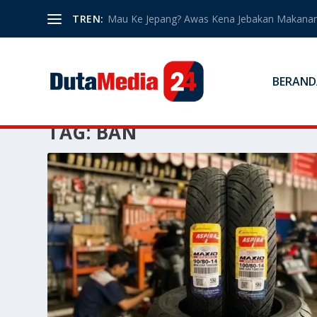
TREN:
Mau Ke Jepang? Awas Kena Jebakan Makanan
BERAND
TAG:
BAN