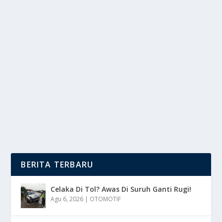
BALET INDONESIA: DARI MARLUPI DANCE
ACADEMY HINGGA INTERNASIONAL
oleh
DutaMedia 24
|
Agu 3, 2025
|
RAGAM
|
0
|
Balet Indonesia kini semakin bersinar di kancah
global, seni tari klasik ini telah menemukan rumah...
BACA SELENGKAPNYA
BERITA TERBARU
Celaka Di Tol? Awas Di Suruh Ganti Rugi!
Agu 6, 2026
|
OTOMOTIF