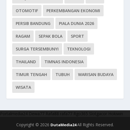
OTOMOTIF
PERKEMBANGAN EKONOMI
PERSIB BANDUNG
PIALA DUNIA 2026
RAGAM
SEPAK BOLA
SPORT
SURGA TERSEMBUNYI
TEKNOLOGI
THAILAND
TIMNAS INDONESIA
TIMUR TENGAH
TUBUH
WARISAN BUDAYA
WISATA
Portalmedia24
Dewa77
Rafa88
rafa77
Rgo365
Slotgacor
Hokiwin
Copyright © 2026
All Rights Reserved.
DutaMedia24