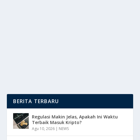
PERAN KOPI DAN ASUPAN KAFEIN DARI
ZAMAN DULU HINGGA SEKARANG
oleh
DutaMedia 24
|
Mei 14, 2025
|
TREND
|
0
|
Peran Kopi Dalam Kehidupan Sehari-Hari Bukan
Hanya Sekedar Minuman Penambah Energi Dan
Semangat...
BACA SELENGKAPNYA
BERITA TERBARU
Regulasi Makin Jelas, Apakah Ini Waktu
Terbaik Masuk Kripto?
Agu 10, 2026
|
NEWS