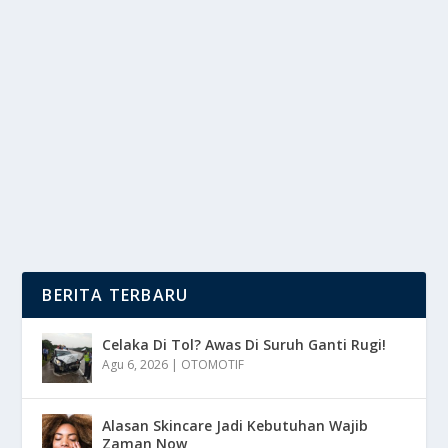
EKSPLORASI 5 GAYA PINK AMANDA
MANOPO SAAT PAMER BABY BUMP
oleh
mimin1 penulis
|
Jan 31, 2026
|
LIFESTYLE
|
0
|
Eksplorasi 5 Gaya Pink Amanda Manopo Saat Pamer
Baby Bump Yang Memukau Dan Menjadi Momen...
BACA SELENGKAPNYA
BERITA TERBARU
Celaka Di Tol? Awas Di Suruh Ganti Rugi!
Agu 6, 2026
|
OTOMOTIF
Alasan Skincare Jadi Kebutuhan Wajib
Zaman Now