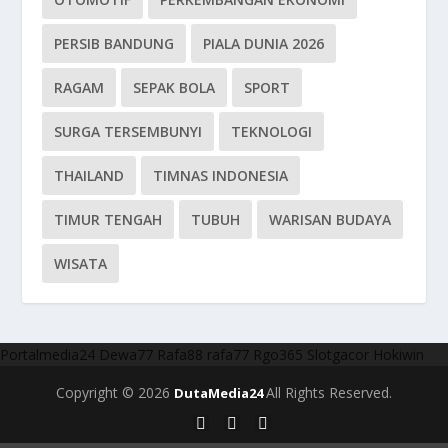
PERSIB BANDUNG
PIALA DUNIA 2026
RAGAM
SEPAK BOLA
SPORT
SURGA TERSEMBUNYI
TEKNOLOGI
THAILAND
TIMNAS INDONESIA
TIMUR TENGAH
TUBUH
WARISAN BUDAYA
WISATA
Portalmedia24
Dewa77
Rafa88
rafa77
Rgo365
Slotgacor
Hokiwin
Copyright © 2026
All Rights Reserved.
DutaMedia24