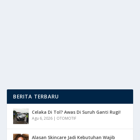
AIR LAUT NAIK, RUANG KELAS SEPI:
SEKOLAH MALABON KEMBALI ONLINE
oleh
DutaMedia 24
|
Agu 11, 2025
|
NEWS
|
0
|
Air Laut Naik adalah ancaman secara langsung
mengganggu pendidikan di Filipina, Malabon,
kenaikan...
BACA SELENGKAPNYA
BERITA TERBARU
Celaka Di Tol? Awas Di Suruh Ganti Rugi!
Agu 6, 2026
|
OTOMOTIF
Alasan Skincare Jadi Kebutuhan Wajib